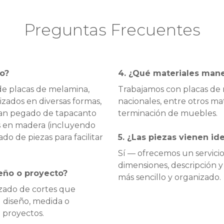
Preguntas Frecuentes
no?
4. ¿Qué materiales man
 de placas de melamina,
Trabajamos con placas de 
lizados en diversas formas,
nacionales, entre otros mat
zan pegado de tapacanto
terminación de muebles.
s en madera (incluyendo
do de piezas para facilitar
5. ¿Las piezas vienen ide
Sí — ofrecemos un servicio
dimensiones, descripción y
eño o proyecto?
más sencillo y organizado.
zado de cortes que
l diseño, medida o
 proyectos.