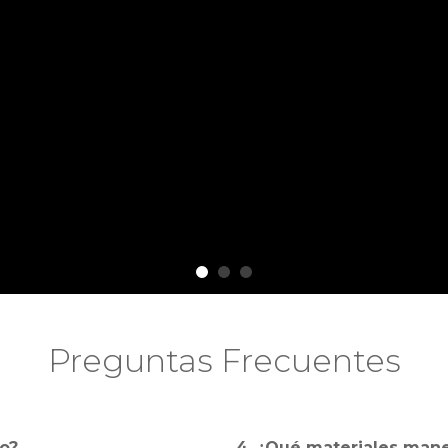
Preguntas Frecuentes
no?
4. ¿Qué materiales man